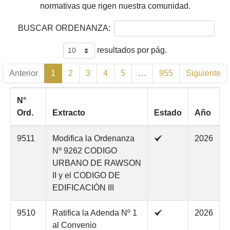
normativas que rigen nuestra comunidad.
BUSCAR ORDENANZA:
resultados por pág.
Anterior
1
2
3
4
5
…
955
Siguiente
N°
Ord.
Extracto
Estado
Año
N°
Extracto
Estado
Año
9511
Modifica la Ordenanza
2026
Ord.
Nº 9262 CODIGO
URBANO DE RAWSON
II y el CODIGO DE
EDIFICACIÓN III
9510
Ratifica la Adenda Nº 1
2026
al Convenio