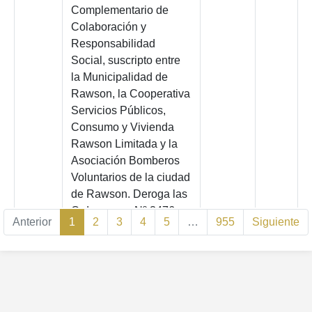
Complementario de
Colaboración y
Responsabilidad
Social, suscripto entre
la Municipalidad de
Rawson, la Cooperativa
Servicios Públicos,
Consumo y Vivienda
Rawson Limitada y la
Asociación Bomberos
Voluntarios de la ciudad
de Rawson. Deroga las
Ordenanzas Nº 3476,
Anterior
1
2
3
4
5
…
955
Siguiente
6176, 7480, 8274 y
8893.
9509
Asigna con el nombre
2026
de “Agrim. Julio
DOMÍNGUEZ”, a la