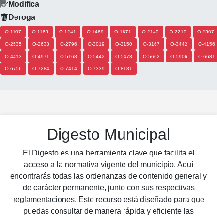
Modifica
Deroga
O-1107
O-1185
O-1241
O-1489
O-1871
O-2145
O-2215
O-2507
O-2535
O-2633
O-2796
O-3019
O-3150
O-3167
O-3442
O-4156
O-4413
O-4971
O-5168
O-5442
O-5478
O-5662
O-5906
O-6681
O-6756
O-7284
O-7414
O-7339
O-8181
Digesto Municipal
El Digesto es una herramienta clave que facilita el
acceso a la normativa vigente del municipio. Aquí
encontrarás todas las ordenanzas de contenido general y
de carácter permanente, junto con sus respectivas
reglamentaciones. Este recurso está diseñado para que
puedas consultar de manera rápida y eficiente las